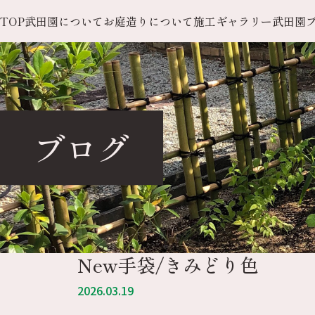
TOP
武田園について
お庭造りについて
施工ギャラリー
武田園
ブログ
New手袋/きみどり色
2026.03.19