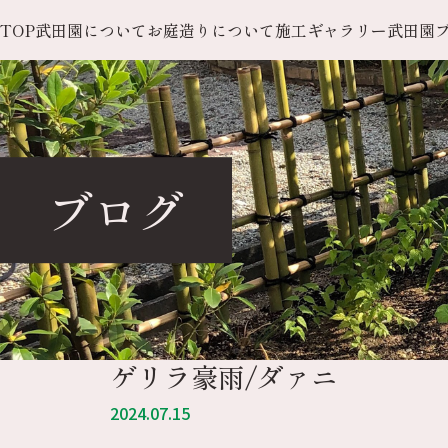
TOP
武田園について
お庭造りについて
施工ギャラリー
武田園
ブログ
ゲリラ豪雨/ダァニ
2024.07.15