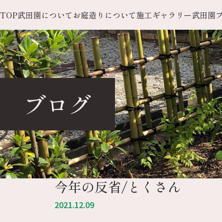
TOP
武田園について
お庭造りについて
施工ギャラリー
武田園
ブログ
今年の反省/とくさん
2021.12.09