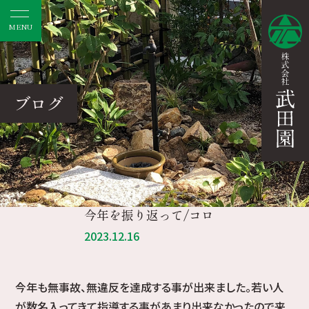
MENU
ブログ
今年を振り返って/コロ
2023.12.16
今年も無事故、無違反を達成する事が出来ました。若い人
が数名入ってきて指導する事があまり出来なかったので来