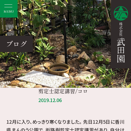
MENU
ブログ
剪定士認定講習/コロ
2019.12.06
12月に入り、めっきり寒くなりました。 先日12月5日に香川
県まんのう公園で、街路樹剪定士認定講習があり、自分は