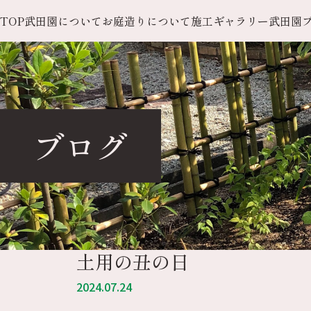
TOP
武田園について
お庭造りについて
施工ギャラリー
武田園
ブログ
土用の丑の日
2024.07.24