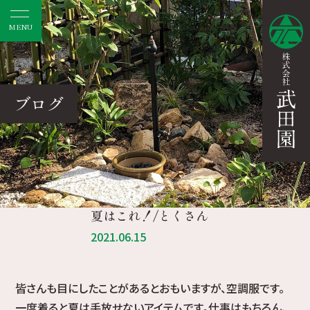
MENU
ブログ
夏はこれ！/とくさん
2021.06.15
皆さんも目にしたことがあるとおもいますが、空調服です。
一度着ると夏は手放せないアイテムです。仕事はもちろん、