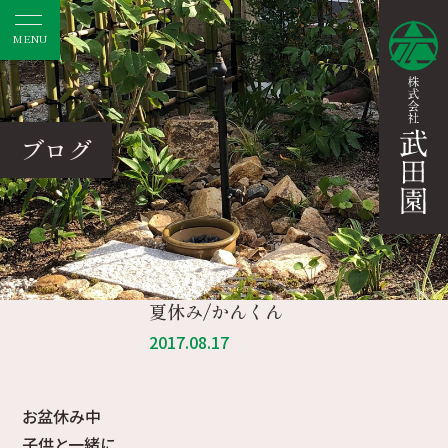
MENU
ブログ
夏休み/かんくん
2017.08.17
お盆休み中
子供と一緒に