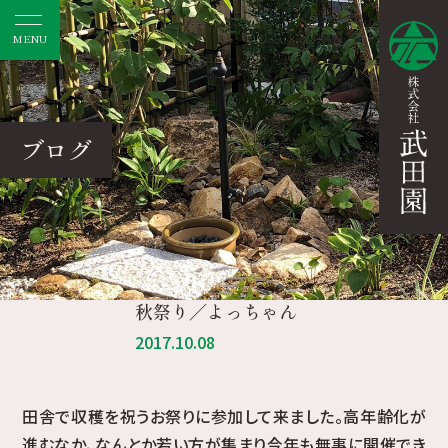
MENU
ブログ
秋祭り／よっちゃん
2017.10.08
田舎で収穫を祝うお祭りに参加して来ました。高年齢化が
進むなか、なんとか若い方が集まり今年も無事に開催でき