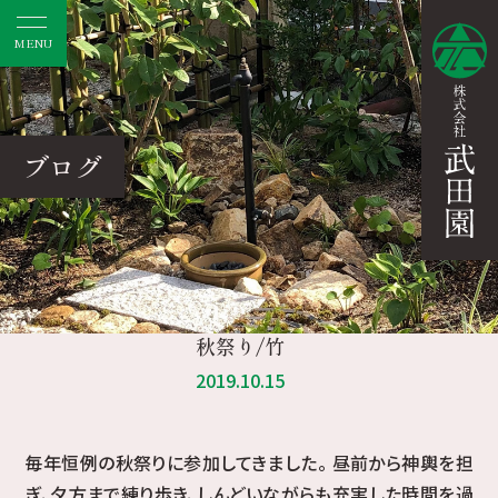
MENU
ブログ
秋祭り/竹
2019.10.15
毎年恒例の秋祭りに参加してきました。 昼前から神輿を担
ぎ、夕方まで練り歩き、しんどいながらも充実した時間を過