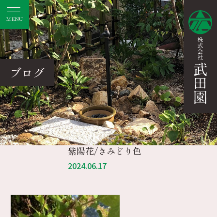
MENU
ブログ
紫陽花/きみどり色
2024.06.17