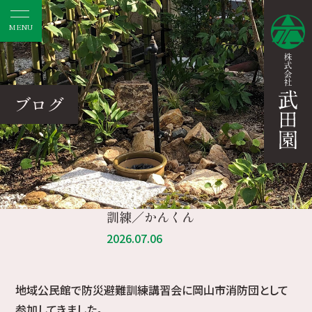
MENU
ブログ
訓練／かんくん
2026.07.06
地域公民館で防災避難訓練講習会に岡山市消防団として
参加してきました。