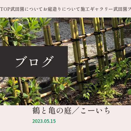
TOP
武田園について
お庭造りについて
施工ギャラリー
武田園
ブログ
鶴と亀の庭／こーいち
2023.05.15