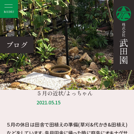
MENU
ブログ
５月の近状/よっちゃん
2021.05.15
５月の休日は田舎で田植えの準備(草刈&代かき&田植え)
などをしています。先月田舎に帰った時に庭先にオキナグサ