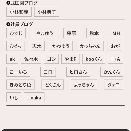
武田園ブログ
小林和義
小林典子
社員ブログ
ひでじ
やまゆう
藤原
秋本
MH
ひぐち
志水
かわゆう
かっちゃん
おが
ak
佐々木
ゴン
やまP
kooくん
H・A
こーいち
コロ
ヒロさん
かんくん
きみどり色
とくさん
よっちゃん
ダァニ
いし
t-naka